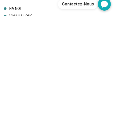
Contactez-Nous
HA NOI
VINH HA LONG
SAPA
HUE
NINH BINH
DA NANG
TP HO CHI MINH
CAN THO
PHU QUOC
THANH HOA
HA GIANG
BEN TRE
CAO BANG
HOA BINH