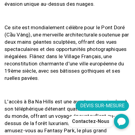
évasion unique au-dessus des nuages.
Ce site est mondialement célèbre pour le Pont Doré
(Cầu Vàng), une merveille architecturale soutenue par
deux mains géantes sculptées, offrant des vues
spectaculaires et des opportunités photographiques
inégalées. Flânez dans le Village Français, une
reconstitution charmante d'une ville européenne du
19ème siècle, avec ses bâtisses gothiques et ses
ruelles pavées.
L'accès à Ba Na Hills est une aventure en soi grâce à
DEVIS SUR-MESURE
son téléphérique détenant quatre records Guinness
du monde, offrant un voyage époustouflant au-
Contactez-Nous
dessus de la forêt luxuriante. Une fois là-haut,
amusez-vous au Fantasy Park, le plus grand