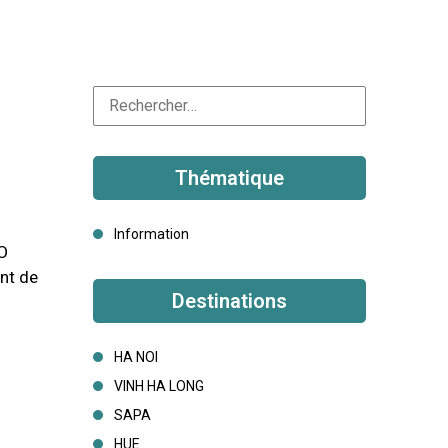
Thématique
Information
CO
ent de
Destinations
HA NOI
VINH HA LONG
SAPA
HUE