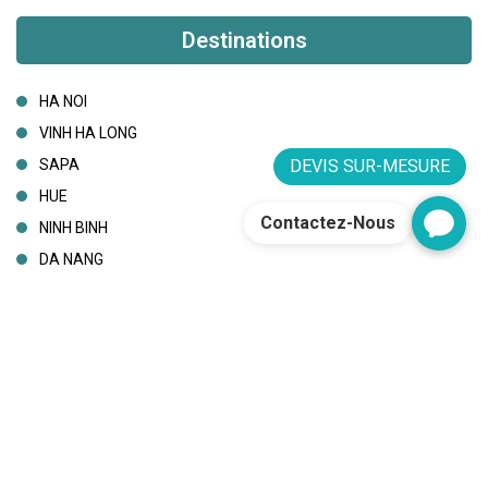
Destinations
HA NOI
VINH HA LONG
DEVIS SUR-MESURE
SAPA
HUE
Contactez-Nous
NINH BINH
DA NANG
TP HO CHI MINH
CAN THO
PHU QUOC
THANH HOA
HA GIANG
BEN TRE
CAO BANG