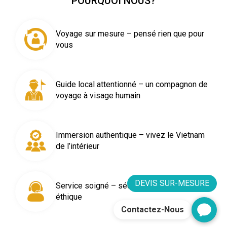
POURQUOI NOUS?
Voyage sur mesure – pensé rien que pour
vous
Guide local attentionné – un compagnon de
voyage à visage humain
Immersion authentique – vivez le Vietnam
de l’intérieur
DEVIS SUR-MESURE
Service soigné – sécurité, transparence,
éthique
Contactez-Nous