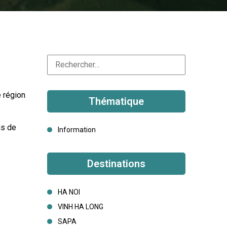
 région 
Thématique
s de 
Information
Destinations
HA NOI
VINH HA LONG
SAPA